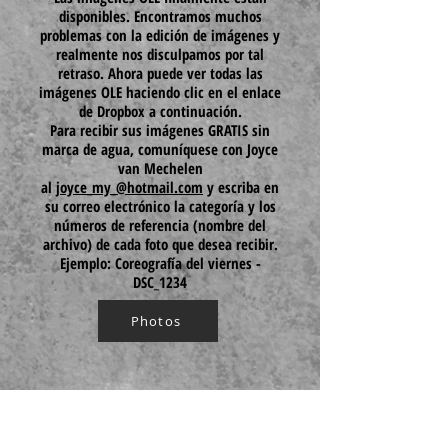
disponibles. Encontramos muchos
problemas con la edición de imágenes y
realmente nos disculpamos por tal
retraso. Ahora puede ver todas las
imágenes OLE haciendo clic en el enlace
de Dropbox a continuación.
Para recibir sus imágenes GRATIS sin
marca de agua, comuníquese con Joyce
van Mechelen
al
joyce_my_@hotmail.com
y escriba en
su correo electrónico la categoría y los
números de referencia (nombre del
archivo) de cada foto que desea recibir.
Ejemplo: Coreografía del viernes -
DSC_1234
Photos
¡Nuestro camarógrafo Guy Boulart filmó