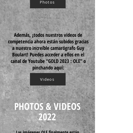
Photos
Además, ¡todos nuestros videos de
competencia ahora están subidos gracias
a nuestro increíble camarógrafo Guy
Boulart! Puedes acceder a ellos en el
canal de Youtube “GOLD 2023 : OLE” o
pinchando aquí:
Videos
PHOTOS & VIDEOS
2022
Las imágenes OLE finalmente están