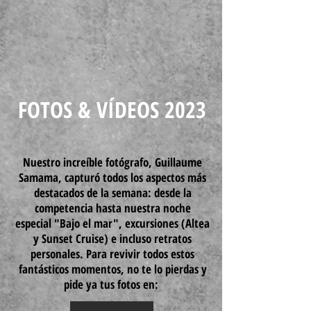
FOTOS & VÍDEOS 2023
Nuestro increíble fotógrafo, Guillaume
Samama, capturó todos los aspectos más
destacados de la semana: desde la
competencia hasta nuestra noche
especial "Bajo el mar", excursiones (Altea
y Sunset Cruise) e incluso retratos
personales. Para revivir todos estos
fantásticos momentos, no te lo pierdas y
pide ya tus fotos en: