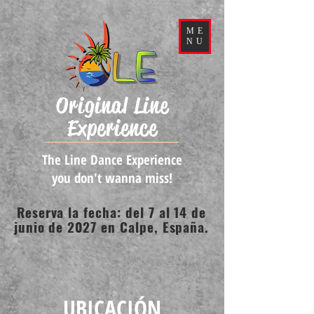
ME
NU
Original Line
Experience
The Line Dance Experience
you don't wanna miss!
Reserva la fecha: del 7 al 14 de
junio de 2027 en Calpe, España.
UBICACIÓN