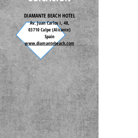
DIAMANTE BEACH HOTEL
Av. Juan Carlos I, 48,
03710 Calpe (Alicante)
Spain
www.diamantebeach.com