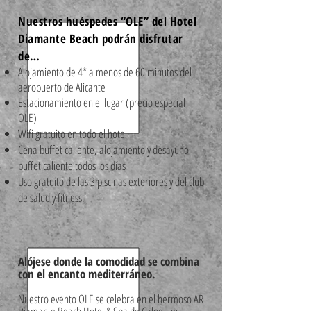
Nuestros huéspedes “OLE” del Hotel
Diamante Beach podrán disfrutar
de…
Alojamiento de 4* a menos de 60 minutos del
aeropuerto de Alicante
Estacionamiento en el lugar (precio especial
OLE)
Wifi gratuito en todo el hotel
Cena buffet caliente, alojamiento y desayuno
buffet caliente todos los días
Uso gratuito de las 3 piscinas exteriores y del club
de salud y fitness.
Alójese donde la comodidad se combina
con el encanto mediterráneo.
Nuestro evento OLE se celebra en el hermoso AR