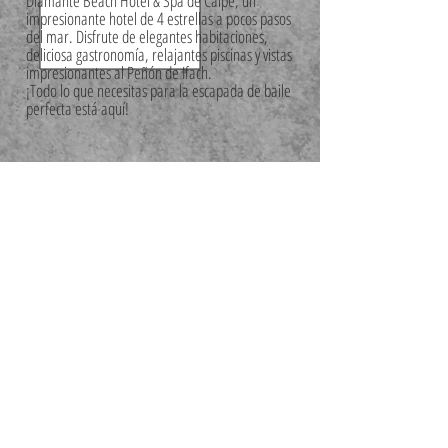
Diamante Beach Hotel & Spa de Calpe, un
impresionante hotel de 4 estrellas a pocos pasos
del mar. Disfrute de elegantes habitaciones,
deliciosa gastronomía, relajantes piscinas y vistas
impresionantes al Peñón de Ifach.
¡Todo lo que necesitas para la escapada de baile
perfecta está aquí!
<Política de privacidad OLE>