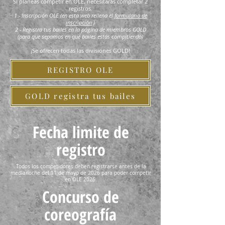
Si planeas competir en OLE, necesitarás completar 2
registros.
1 - Inscripción OLE (en esta web rellena el
formulario de
inscripción
)
2 - Registra tus bailes en la página de miembros GOLD
(para que sepamos en qué bailes estás compitiendo)
¡Se ofrecen todas las divisiones GOLD!
REGISTRO OLE
GOLD registra tus bailes
Fecha limite de
registro
Todos los competidores deben registrarse antes de la
medianoche del 11 de mayo de 2026 para poder competir
en
OLE 2026.
Concurso de
coreografía