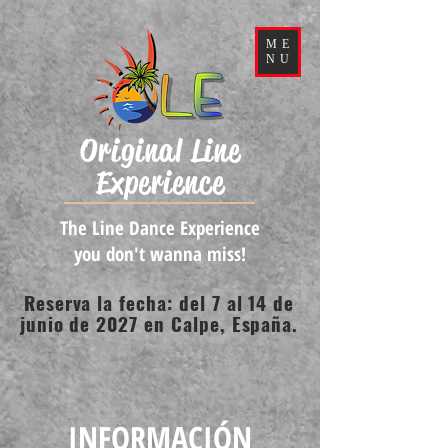
ME
NU
Original Line
Experience
The Line Dance Experience
you don't wanna miss!
Reserva la fecha: del 7 al 14 de
junio de 2027 en Calpe, España.
INFORMACIÓN