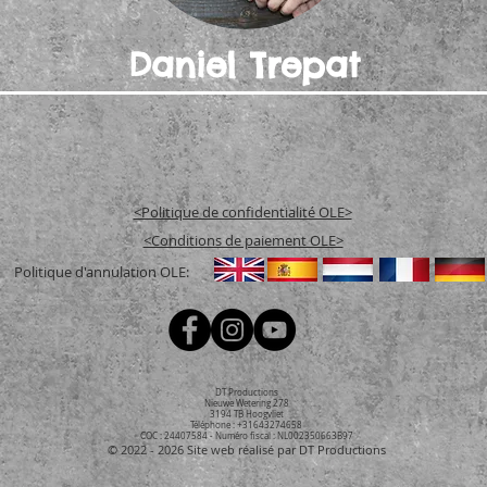
Daniel Trepat
<Politique de confidentialité OLE>
<Conditions de paiement OLE>
Politique d'annulation OLE:
DT Productions
Nieuwe Wetering 278
3194 TB Hoogvliet
Téléphone : +31643274658
COC : 24407584 - Numéro fiscal : NL002350663B97
© 2022 - 2026
Site web réalisé par DT Productions