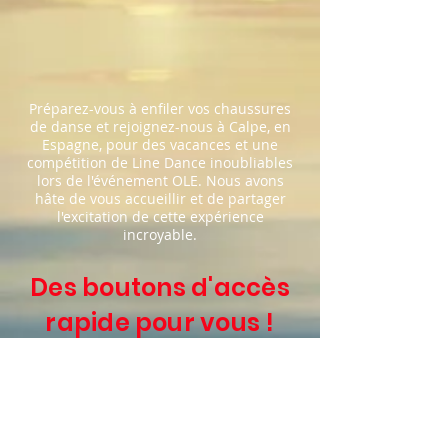
Préparez-vous à enfiler vos chaussures
de danse et rejoignez-nous à Calpe, en
Espagne, pour des vacances et une
compétition de Line Dance inoubliables
lors de l'événement OLE. Nous avons
hâte de vous accueillir et de partager
l'excitation de cette expérience
incroyable.
Des boutons d'accès
rapide pour vous !
Liste des concurrents GOLD 2026
CALENDRIER SEMAIN OLE 2026 PDF