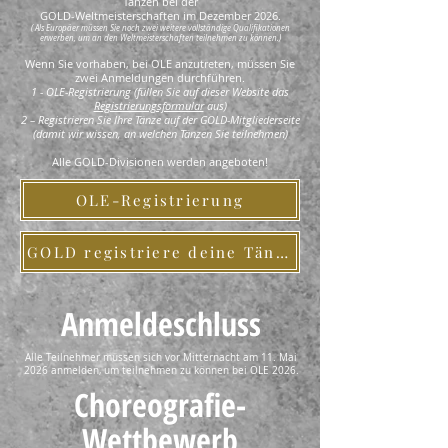
Tanzen bei der
GOLD-Weltmeisterschaften im Dezember 2026.
(
Als Europäer müssen Sie noch zwei weitere vollständige Qualifikationen
erwerben, um an den
Weltmeisterschaften teilnehmen zu können.)
Wenn Sie vorhaben, bei OLE anzutreten, müssen Sie
zwei Anmeldungen durchführen.
1 - OLE-Registrierung (füllen Sie auf dieser Website das
Registrierungsformular
aus)
2 – Registrieren Sie Ihre Tänze auf der GOLD-Mitgliederseite
(damit wir wissen, an welchen Tänzen Sie teilnehmen)
Alle GOLD-Divisionen werden angeboten!
OLE-Registrierung
GOLD registriere deine Tänze
Anmeldeschluss
Alle Teilnehmer müssen sich vor Mitternacht am 11. Mai
2026 anmelden, um teilnehmen zu können bei
OLE 2026.
Choreografie-
Wettbewerb